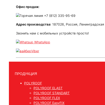
Офис продаж
:
+7 (812) 335-95-69
Адрес производства
: 187026, Россия, Ленинградская 
Звонить нам с мобильных устройств просто!
WhatsApp
Viber
ПРОДУКЦИЯ
POLYROOF
POLYROOF ELAST
POLYROOF STANDART
POLYROOF FLEX
POLYROOF EasyFIX