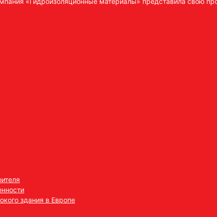
мпания «Гидроизоляционные материалы» представила свою про
оителя
енности
окого здания в Европе